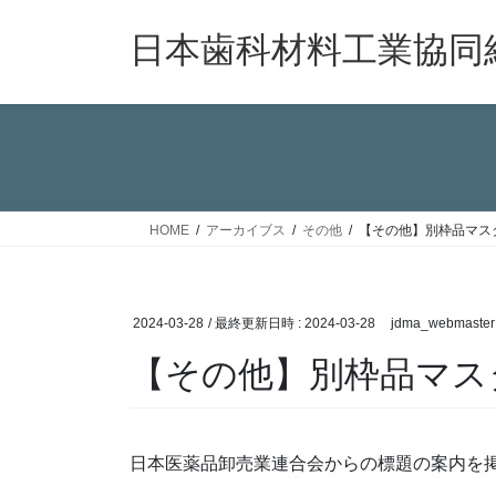
コ
ナ
ン
ビ
日本歯科材料工業協同
テ
ゲ
ン
ー
ツ
シ
へ
ョ
ス
ン
キ
に
ッ
移
HOME
アーカイブス
その他
【その他】別枠品マス
プ
動
2024-03-28
/ 最終更新日時 :
2024-03-28
jdma_webmaster
【その他】別枠品マス
日本医薬品卸売業連合会からの標題の案内を