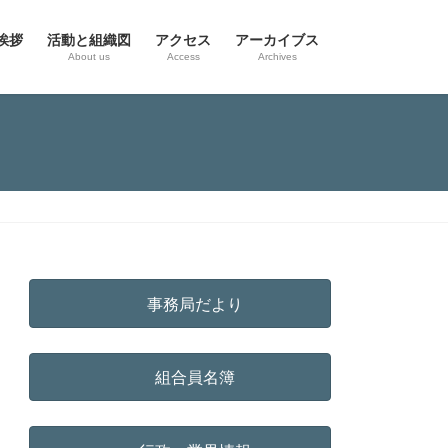
挨拶
活動と組織図
アクセス
アーカイブス
g
About us
Access
Archives
事務局だより
組合員名簿