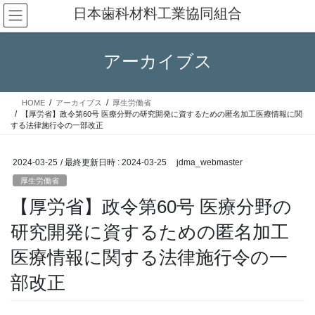
コ
ナ
日本歯科材料工業協同組合
ン
ビ
テ
ゲ
ン
ー
アーカイブス
ツ
シ
へ
ョ
ス
ン
HOME
アーカイブス
厚生労働省
キ
に
【厚労省】政令第60号 医療分野の研究開発に資するための匿名加工医療情報に関
ッ
移
する法律施行令の一部改正
プ
動
2024-03-25
/ 最終更新日時 :
2024-03-25
jdma_webmaster
厚生労働省
【厚労省】政令第60号 医療分野の
研究開発に資するための匿名加工
医療情報に関する法律施行令の一
部改正