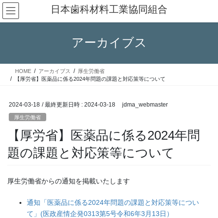
コ
ナ
日本歯科材料工業協同組合
ン
ビ
テ
ゲ
ン
ー
アーカイブス
ツ
シ
へ
ョ
ス
ン
HOME
アーカイブス
厚生労働省
キ
に
【厚労省】医薬品に係る2024年問題の課題と対応策等について
ッ
移
プ
動
2024-03-18
/ 最終更新日時 :
2024-03-18
jdma_webmaster
厚生労働省
【厚労省】医薬品に係る2024年問
題の課題と対応策等について
厚生労働省からの通知を掲載いたします
通知「医薬品に係る2024年問題の課題と対応策等につい
て」(医政産情企発0313第5号令和6年3月13日）