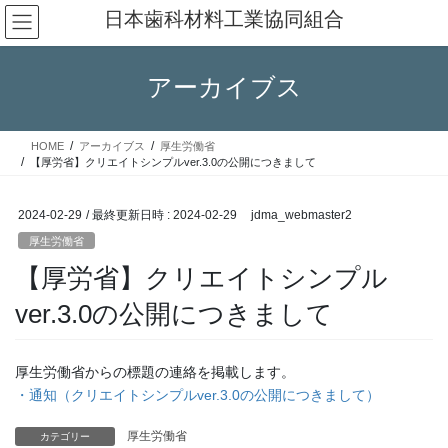
コ
ナ
日本歯科材料工業協同組合
ン
ビ
テ
ゲ
ン
ー
アーカイブス
ツ
シ
へ
ョ
ス
ン
HOME
アーカイブス
厚生労働省
キ
に
【厚労省】クリエイトシンプルver.3.0の公開につきまして
ッ
移
プ
動
2024-02-29
/ 最終更新日時 :
2024-02-29
jdma_webmaster2
厚生労働省
【厚労省】クリエイトシンプル
ver.3.0の公開につきまして
厚生労働省からの標題の連絡を掲載します。
・通知（クリエイトシンプルver.3.0の公開につきまして）
厚生労働省
カテゴリー