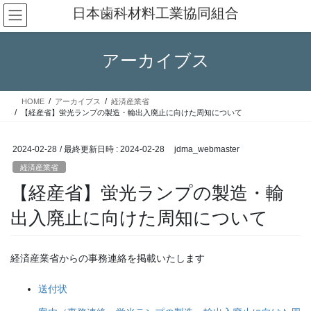
コ
ナ
日本歯科材料工業協同組合
ン
ビ
テ
ゲ
ン
ー
アーカイブス
ツ
シ
へ
ョ
ス
ン
HOME
アーカイブス
経済産業省
キ
に
【経産省】蛍光ランプの製造・輸出入廃止に向けた周知について
ッ
移
プ
動
2024-02-28
/ 最終更新日時 :
2024-02-28
jdma_webmaster
経済産業省
【経産省】蛍光ランプの製造・輸
出入廃止に向けた周知について
経済産業省からの事務連絡を掲載いたします
送付状