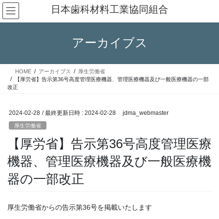
コ
ナ
日本歯科材料工業協同組合
ン
ビ
テ
ゲ
ン
ー
アーカイブス
ツ
シ
へ
ョ
ス
ン
HOME
アーカイブス
厚生労働省
キ
に
【厚労省】告示第36号高度管理医療機器、管理医療機器及び一般医療機器の一部
ッ
移
改正
プ
動
2024-02-28
/ 最終更新日時 :
2024-02-28
jdma_webmaster
厚生労働省
【厚労省】告示第36号高度管理医療
機器、管理医療機器及び一般医療機
器の一部改正
厚生労働省からの告示第36号を掲載いたします