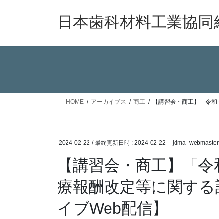
コ
ナ
ン
ビ
日本歯科材料工業協同
テ
ゲ
ン
ー
ツ
シ
へ
ョ
ス
ン
キ
に
ッ
移
HOME
アーカイブス
商工
【講習会・商工】「令和
プ
動
2024-02-22
/ 最終更新日時 :
2024-02-22
jdma_webmaster
【講習会・商工】「令
療報酬改定等に関する
イブWeb配信】