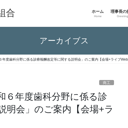
組合
ホーム
理事長の
Home
Greetin
アーカイブス
６年度歯科分野に係る診療報酬改定等に関する説明会」のご案内【会場+ライブWe
商工
和６年度歯科分野に係る診
説明会」のご案内【会場+ラ