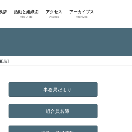
挨拶
活動と組織図
アクセス
アーカイブス
g
About us
Access
Archives
b配信】
事務局だより
組合員名簿