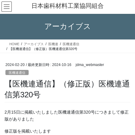
コ
ナ
日本歯科材料工業協同組合
ン
ビ
テ
ゲ
ン
ー
アーカイブス
ツ
シ
へ
ョ
ス
ン
HOME
アーカイブス
医機連
医機連通信
キ
に
【医機連通信】（修正版）医機連通信第320号
ッ
移
プ
動
2024-02-20
/ 最終更新日時 :
2024-10-16
jdma_webmaster
医機連通信
【医機連通信】（修正版）医機連通
信第320号
2月15日に掲載いたしました医機連通信第320号につきまして修正
版がありました
修正版を掲載いたします