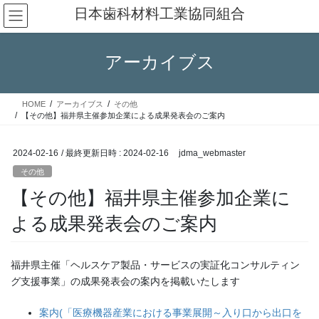
コ
ナ
日本歯科材料工業協同組合
ン
ビ
テ
ゲ
ン
ー
アーカイブス
ツ
シ
へ
ョ
ス
ン
HOME
アーカイブス
その他
キ
に
【その他】福井県主催参加企業による成果発表会のご案内
ッ
移
プ
動
2024-02-16
/ 最終更新日時 :
2024-02-16
jdma_webmaster
その他
【その他】福井県主催参加企業に
よる成果発表会のご案内
福井県主催「ヘルスケア製品・サービスの実証化コンサルティン
グ支援事業」の成果発表会の案内を掲載いたします
案内(「医療機器産業における事業展開～入り口から出口を