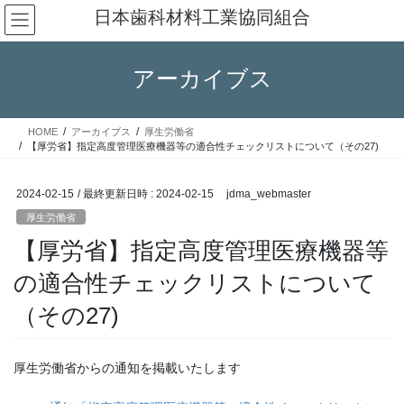
コ
ナ
日本歯科材料工業協同組合
ン
ビ
テ
ゲ
ン
ー
アーカイブス
ツ
シ
へ
ョ
ス
ン
HOME
アーカイブス
厚生労働省
キ
に
【厚労省】指定高度管理医療機器等の適合性チェックリストについて（その27)
ッ
移
プ
動
2024-02-15
/ 最終更新日時 :
2024-02-15
jdma_webmaster
厚生労働省
【厚労省】指定高度管理医療機器等
の適合性チェックリストについて
（その27)
厚生労働省からの通知を掲載いたします