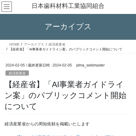
コ
ナ
日本歯科材料工業協同組合
ン
ビ
テ
ゲ
ン
ー
アーカイブス
ツ
シ
へ
ョ
ス
ン
HOME
アーカイブス
経済産業省
キ
に
【経産省】「AI事業者ガイドライン案」のパブリックコメント開始について
ッ
移
プ
動
2024-02-05
/ 最終更新日時 :
2024-02-05
jdma_webmaster
経済産業省
【経産省】「AI事業者ガイドライ
ン案」のパブリックコメント開始
について
経済産業省からの周知依頼を掲載いたします