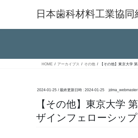
コ
ナ
ン
ビ
日本歯科材料工業協同
テ
ゲ
ン
ー
ツ
シ
へ
ョ
ス
ン
キ
に
ッ
移
HOME
アーカイブス
その他
【その他】東京大学 
プ
動
2024-01-25
/ 最終更新日時 :
2024-01-25
jdma_webmaster
【その他】東京大学 第
ザインフェローシップ