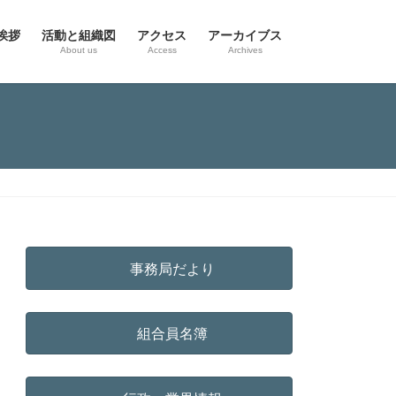
挨拶
活動と組織図
アクセス
アーカイブス
g
About us
Access
Archives
事務局だより
組合員名簿