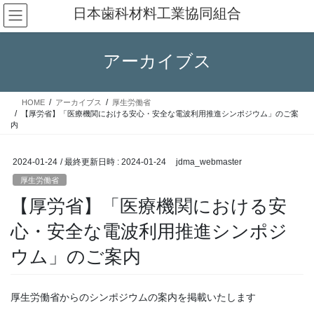
コ
ナ
日本歯科材料工業協同組合
ン
ビ
テ
ゲ
ン
ー
アーカイブス
ツ
シ
へ
ョ
ス
ン
HOME
アーカイブス
厚生労働省
キ
に
【厚労省】「医療機関における安心・安全な電波利用推進シンポジウム」のご案
ッ
移
内
プ
動
2024-01-24
/ 最終更新日時 :
2024-01-24
jdma_webmaster
厚生労働省
【厚労省】「医療機関における安
心・安全な電波利用推進シンポジ
ウム」のご案内
厚生労働省からのシンポジウムの案内を掲載いたします