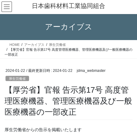
コ
ナ
日本歯科材料工業協同組合
ン
ビ
テ
ゲ
ン
ー
アーカイブス
ツ
シ
へ
ョ
ス
ン
HOME
アーカイブス
厚生労働省
キ
に
【厚労省】官報 告示第17号 高度管理医療機器、管理医療機器及び一般医療機器の
ッ
移
一部改正
プ
動
2024-01-22
/ 最終更新日時 :
2024-01-22
jdma_webmaster
厚生労働省
【厚労省】官報 告示第17号 高度管
理医療機器、管理医療機器及び一般
医療機器の一部改正
厚生労働省からの告示を掲載いたします