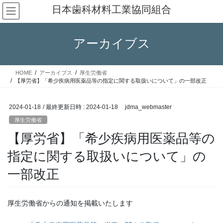
コ
ナ
日本歯科材料工業協同組合
ン
ビ
テ
ゲ
ン
ー
アーカイブス
ツ
シ
へ
ョ
ス
ン
HOME
アーカイブス
厚生労働省
キ
に
【厚労省】「希少疾病用医薬品等の指定に関する取扱いについて」の一部改正
ッ
移
プ
動
2024-01-18
/ 最終更新日時 :
2024-01-18
jdma_webmaster
厚生労働省
【厚労省】「希少疾病用医薬品等の
指定に関する取扱いについて」の
一部改正
厚生労働省からの通知を掲載いたします