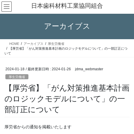
コ
ナ
日本歯科材料工業協同組合
ン
ビ
テ
ゲ
ン
ー
アーカイブス
ツ
シ
へ
ョ
ス
ン
HOME
アーカイブス
厚生労働省
キ
に
【厚労省】「がん対策推進基本計画のロジックモデルについて」の一部訂正につ
ッ
移
いて
プ
動
2024-01-18
/ 最終更新日時 :
2024-01-26
jdma_webmaster
厚生労働省
【厚労省】「がん対策推進基本計画
のロジックモデルについて」の一
部訂正について
厚労省からの通知を掲載いたします