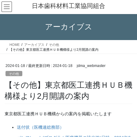
コ
ナ
日本歯科材料工業協同組合
ン
ビ
テ
ゲ
ン
ー
アーカイブス
ツ
シ
へ
ョ
ス
ン
HOME
アーカイブス
その他
キ
に
【その他】東京都医工連携ＨＵＢ機構様より2月開講の案内
ッ
移
プ
動
2024-01-18
/ 最終更新日時 :
2024-01-18
jdma_webmaster
その他
【その他】東京都医工連携ＨＵＢ機
構様より2月開講の案内
東京都医工連携ＨＵＢ機構からの案内を掲載いたします
送付状（医機連総務部）