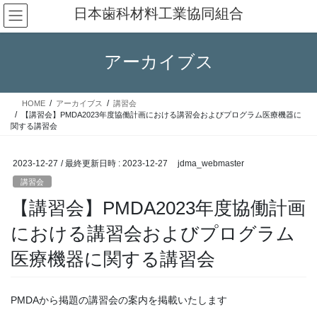
コ
ナ
日本歯科材料工業協同組合
ン
ビ
テ
ゲ
ン
ー
アーカイブス
ツ
シ
へ
ョ
ス
ン
HOME
アーカイブス
講習会
キ
に
【講習会】PMDA2023年度協働計画における講習会およびプログラム医療機器に
ッ
移
関する講習会
プ
動
2023-12-27
/ 最終更新日時 :
2023-12-27
jdma_webmaster
講習会
【講習会】PMDA2023年度協働計画
における講習会およびプログラム
医療機器に関する講習会
PMDAから掲題の講習会の案内を掲載いたします