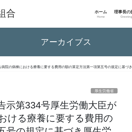
組合
ホーム
理事長の
Home
Greetin
アーカイブス
する病院の病棟における療養に要する費用の額の算定方法第一項第五号の規定に基づ
厚生労働省
告示第334号厚生労働大臣が
おける療養に要する費用の
五号の規定に基づき厚生労