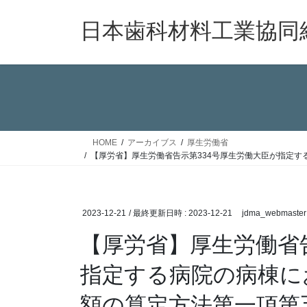
コ
ナ
ン
ビ
日本歯科材料工業協同
テ
ゲ
ン
ー
ツ
シ
へ
ョ
ス
ン
キ
に
ッ
移
HOME
アーカイブス
厚生労働省
プ
動
【厚労省】厚生労働省告示第334号厚生労働大臣が指定
2023-12-21
/ 最終更新日時 :
2023-12-21
jdma_webmaster
【厚労省】厚生労働省
指定する病院の病棟に
額の算定方法第一項第