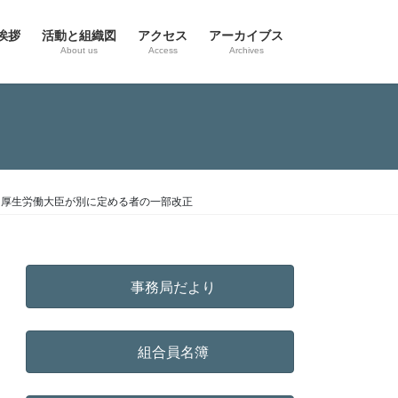
挨拶
活動と組織図
アクセス
アーカイブス
g
About us
Access
Archives
き厚生労働大臣が別に定める者の一部改正
事務局だより
組合員名簿