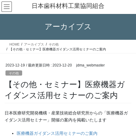
コ
ナ
日本歯科材料工業協同組合
ン
ビ
テ
ゲ
ン
ー
アーカイブス
ツ
シ
へ
ョ
ス
ン
HOME
アーカイブス
その他
キ
に
【その他・セミナー】医療機器ガイダンス活用セミナーのご案内
ッ
移
プ
動
2023-12-19
/ 最終更新日時 :
2023-12-20
jdma_webmaster
その他
【その他・セミナー】医療機器ガ
イダンス活用セミナーのご案内
日本医療研究開発機構・産業技術総合研究所からの「医療機器ガ
イダンス活用セミナー」開催の案内を掲載いたします
医療機器ガイダンス活用セミナーのご案内