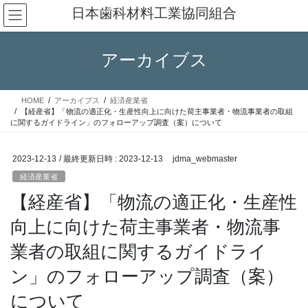
コ
ナ
日本歯科材料工業協同組合
ン
ビ
テ
ゲ
ン
ー
アーカイブス
ツ
シ
へ
ョ
ス
ン
HOME
アーカイブス
経済産業省
キ
に
【経産省】「物流の適正化・生産性向上に向けた荷主事業者・物流事業者の取組
ッ
移
に関するガイドライン」のフォローアップ調査（案）について
プ
動
2023-12-13
/ 最終更新日時 :
2023-12-13
jdma_webmaster
経済産業省
【経産省】「物流の適正化・生産性
向上に向けた荷主事業者・物流事
業者の取組に関するガイドライ
ン」のフォローアップ調査（案）
について