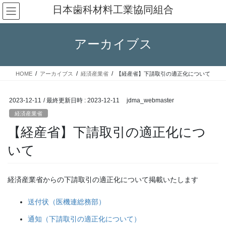
コ
ナ
日本歯科材料工業協同組合
ン
ビ
テ
ゲ
ン
ー
アーカイブス
ツ
シ
へ
ョ
ス
ン
HOME
アーカイブス
経済産業省
【経産省】下請取引の適正化について
キ
に
ッ
移
プ
動
2023-12-11
/ 最終更新日時 :
2023-12-11
jdma_webmaster
経済産業省
【経産省】下請取引の適正化につ
いて
経済産業省からの下請取引の適正化について掲載いたします
送付状（医機連総務部）
通知（下請取引の適正化について）