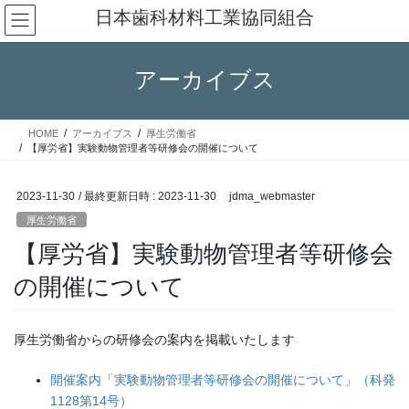
コ
ナ
日本歯科材料工業協同組合
ン
ビ
テ
ゲ
ン
ー
アーカイブス
ツ
シ
へ
ョ
ス
ン
HOME
アーカイブス
厚生労働省
キ
に
【厚労省】実験動物管理者等研修会の開催について
ッ
移
プ
動
2023-11-30
/ 最終更新日時 :
2023-11-30
jdma_webmaster
厚生労働省
【厚労省】実験動物管理者等研修会
の開催について
厚生労働省からの研修会の案内を掲載いたします
開催案内「実験動物管理者等研修会の開催について」（科発
1128第14号）