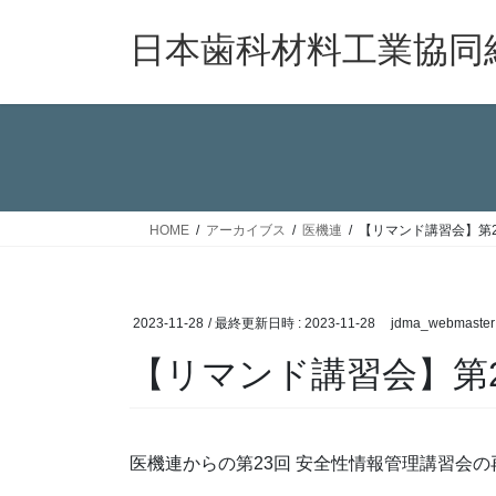
コ
ナ
ン
ビ
日本歯科材料工業協同
テ
ゲ
ン
ー
ツ
シ
へ
ョ
ス
ン
キ
に
ッ
移
HOME
アーカイブス
医機連
【リマンド講習会】第2
プ
動
2023-11-28
/ 最終更新日時 :
2023-11-28
jdma_webmaster
【リマンド講習会】第2
医機連からの第23回 安全性情報管理講習会