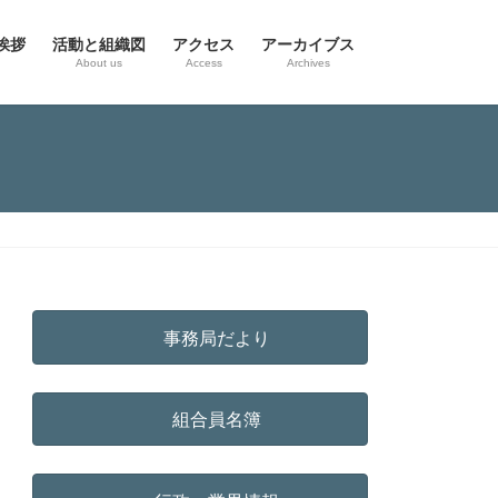
挨拶
活動と組織図
アクセス
アーカイブス
g
About us
Access
Archives
事務局だより
組合員名簿