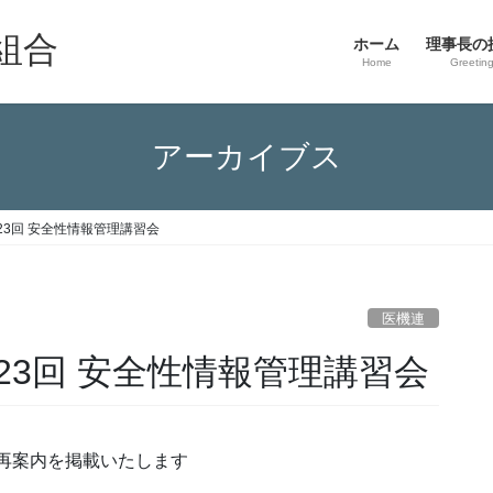
組合
ホーム
理事長の
Home
Greetin
アーカイブス
3回 安全性情報管理講習会
医機連
3回 安全性情報管理講習会
の再案内を掲載いたします