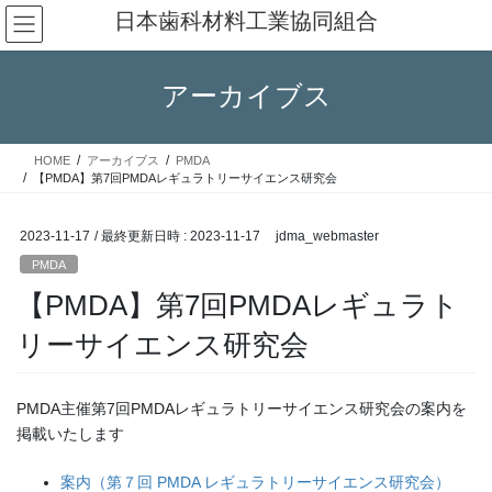
コ
ナ
日本歯科材料工業協同組合
ン
ビ
テ
ゲ
ン
ー
アーカイブス
ツ
シ
へ
ョ
ス
ン
HOME
アーカイブス
PMDA
キ
に
【PMDA】第7回PMDAレギュラトリーサイエンス研究会
ッ
移
プ
動
2023-11-17
/ 最終更新日時 :
2023-11-17
jdma_webmaster
PMDA
【PMDA】第7回PMDAレギュラト
リーサイエンス研究会
PMDA主催第7回PMDAレギュラトリーサイエンス研究会の案内を
掲載いたします
案内（第７回 PMDA レギュラトリーサイエンス研究会）