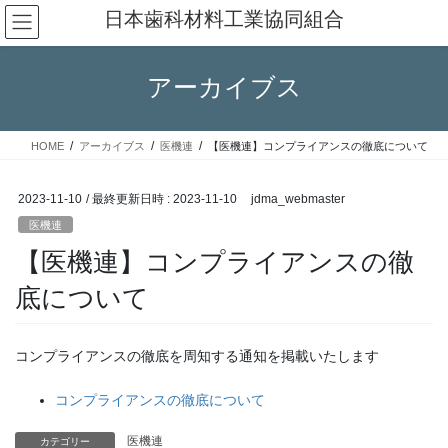
コ
ナ
日本歯科材料工業協同組合
ン
ビ
テ
ゲ
ン
ー
アーカイブス
ツ
シ
へ
ョ
ス
ン
HOME
アーカイブス
医機連
【医機連】コンプライアンスの徹底について
キ
に
ッ
移
プ
動
2023-11-10
/ 最終更新日時 :
2023-11-10
jdma_webmaster
医機連
【医機連】コンプライアンスの徹
底について
コンプライアンスの徹底を周知する通知を掲載いたします
コンプライアンスの徹底について
医機連
カテゴリー