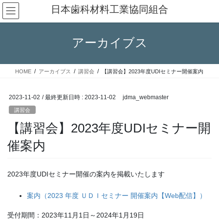
コ
ナ
日本歯科材料工業協同組合
ン
ビ
テ
ゲ
ン
ー
アーカイブス
ツ
シ
へ
ョ
ス
ン
HOME
アーカイブス
講習会
【講習会】2023年度UDIセミナー開催案内
キ
に
ッ
移
プ
動
2023-11-02
/ 最終更新日時 :
2023-11-02
jdma_webmaster
講習会
【講習会】2023年度UDIセミナー開
催案内
2023年度UDIセミナー開催の案内を掲載いたします
案内（2023 年度 ＵＤＩセミナー 開催案内【Web配信】）
受付期間：2023年11月1日～2024年1月19日