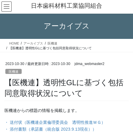
コ
ナ
日本歯科材料工業協同組合
ン
ビ
テ
ゲ
ン
ー
アーカイブス
ツ
シ
へ
ョ
ス
ン
HOME
アーカイブス
医機連
キ
に
【医機連】透明性GLに基づく包括同意取得状況について
ッ
移
プ
動
2023-10-30
/ 最終更新日時 :
2023-10-30
jdma_webmaster2
医機連
【医機連】透明性GLに基づく包括
同意取得状況について
医機連からの標題の情報を掲載します。
・ 送付状（医機連企業倫理委員会 透明性推進ＷＧ）
・ 添付書類（承諾書（統合版 2023.9.13現在））