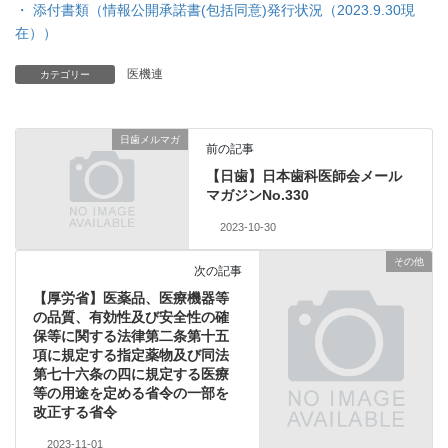
・ 添付書類（情報公開承諾書(包括同意)発行状況（2023.9.30現
在））
医機連
カテゴリー
日歯メルマガ
前の記事
【日歯】日本歯科医師会メール
マガジンNo.330
2023-10-30
その他
次の記事
【厚労省】医薬品、医療機器等
の品質、有効性及び安全性の確
保等に関する法律第二条第十五
項に規定する指定薬物及び同法
第七十六条の四に規定する医療
等の用途を定める省令の一部を
改正する省令
2023-11-01