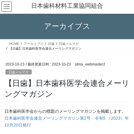
コ
ナ
日本歯科材料工業協同組合
ン
ビ
テ
ゲ
ン
ー
アーカイブス
ツ
シ
へ
ョ
ス
ン
HOME
アーカイブス
日歯
日歯メルマガ
キ
に
【日歯】日本歯科医学会連合メーリングマガジン
ッ
移
プ
動
2023-10-23
/ 最終更新日時 :
2023-10-23
jdma_webmaster2
日歯メルマガ
【日歯】日本歯科医学会連合メーリ
ングマガジン
日本歯科医学会からの標題のメーリングマガジンを掲載します。
日本歯科医学会連合メーリングマガジン第2号 令和5 （2023）年
10月20日発行