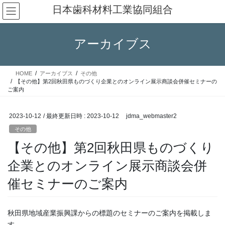
コ
ナ
日本歯科材料工業協同組合
ン
ビ
テ
ゲ
ン
ー
アーカイブス
ツ
シ
へ
ョ
ス
ン
HOME
アーカイブス
その他
キ
に
【その他】第2回秋田県ものづくり企業とのオンライン展示商談会併催セミナーの
ッ
移
ご案内
プ
動
2023-10-12
/ 最終更新日時 :
2023-10-12
jdma_webmaster2
その他
【その他】第2回秋田県ものづくり
企業とのオンライン展示商談会併
催セミナーのご案内
秋田県地域産業振興課からの標題のセミナーのご案内を掲載しま
す。