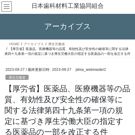
コ
ナ
日本歯科材料工業協同組合
ン
ビ
テ
ゲ
ン
ー
アーカイブス
ツ
シ
へ
ョ
ス
ン
HOME
アーカイブス
厚生労働省
キ
に
【厚労省】医薬品、医療機器等の品質、有効性及び安全性の確保等に関する法律
ッ
移
第四十九条第一項の規定に基づき厚生労働大臣の指定する医薬品の一部を改正する件
プ
動
2023-09-27
/ 最終更新日時 :
2023-09-27
jdma_webmaster2
厚生労働省
【厚労省】医薬品、医療機器等の品
質、有効性及び安全性の確保等に
関する法律第四十九条第一項の規
定に基づき厚生労働大臣の指定す
る医薬品の一部を改正する件