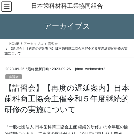
コ
ナ
日本歯科材料工業協同組合
ン
ビ
テ
ゲ
ン
ー
アーカイブス
ツ
シ
へ
ョ
ス
ン
HOME
アーカイブス
講習会
キ
に
【講習会】【再度の遅延案内】日本歯科商工協会主催令和５年度継続的研修の実
ッ
移
施について
プ
動
2023-09-26
/ 最終更新日時 :
2023-09-26
jdma_webmaster2
講習会
【講習会】【再度の遅延案内】日本
歯科商工協会主催令和５年度継続的
研修の実施について
『一般社団法人 日本歯科商工協会主催 継続的研修』の今年度の開
始時期につきまして再度の遅延があり、10月中に申し込み開始、