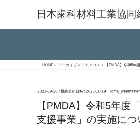
コ
ナ
ン
ビ
日本歯科材料工業協同
テ
ゲ
ン
ー
ツ
シ
へ
ョ
ス
ン
キ
に
ッ
移
HOME
アーカイブス
ＰＭＤＡ
【PMDA】令和5
プ
動
2023-09-26
/ 最終更新日時 :
2023-10-19
jdma_webmaster
【PMDA】令和5年度
支援事業」の実施につ