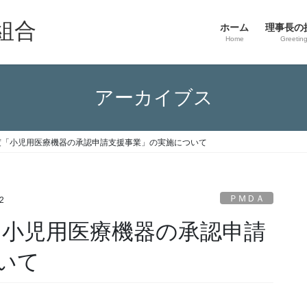
組合
ホーム
理事長の
Home
Greetin
アーカイブス
年度「小児用医療機器の承認申請支援事業」の実施について
ＰＭＤＡ
2
「小児用医療機器の承認申請
いて