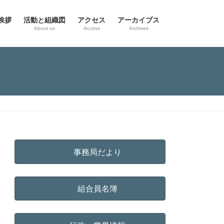
挨拶
活動と組織図
アクセス
アーカイブス
g
About us
Access
Archives
事務局だより
組合員名簿