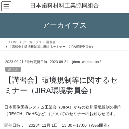
コ
ナ
日本歯科材料工業協同組合
ン
ビ
テ
ゲ
ン
ー
アーカイブス
ツ
シ
へ
ョ
ス
ン
HOME
アーカイブス
講習会
キ
に
【講習会】環境規制等に関するセミナー（JIRA環境委員会）
ッ
移
プ
動
2023-09-21
/ 最終更新日時 :
2023-09-21
jdma_webmaster2
講習会
【講習会】環境規制等に関するセ
ミナー（JIRA環境委員会）
日本画像医療システム工業会（JIRA）からの欧州環境規制の動向
（REACH、RoHSなど）についてのセミナーのお知らせです。
開催日時： 2023年11月 1日 13:30～17:00（Web開催）