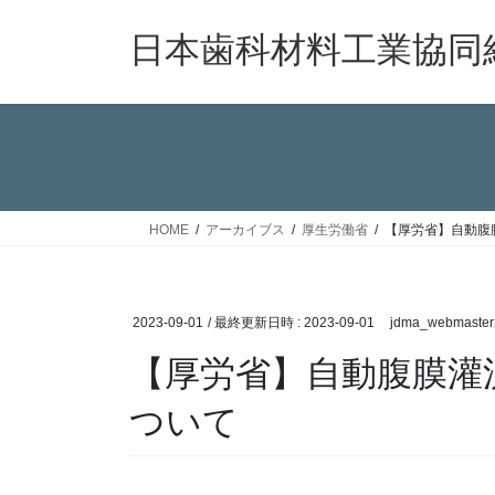
コ
ナ
ン
ビ
日本歯科材料工業協同
テ
ゲ
ン
ー
ツ
シ
へ
ョ
ス
ン
キ
に
ッ
移
HOME
アーカイブス
厚生労働省
【厚労省】自動腹
プ
動
2023-09-01
/ 最終更新日時 :
2023-09-01
jdma_webmaster
【厚労省】自動腹膜灌
ついて