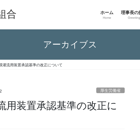
組合
ホーム
理事長の
Home
Greetin
アーカイブス
膜灌流用装置承認基準の改正について
厚生労働省
2
流用装置承認基準の改正に