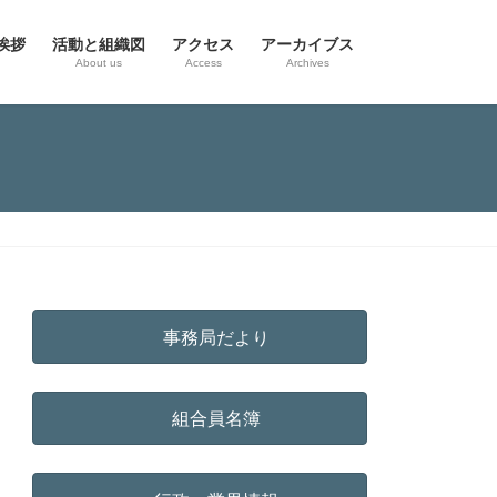
挨拶
活動と組織図
アクセス
アーカイブス
g
About us
Access
Archives
事務局だより
組合員名簿