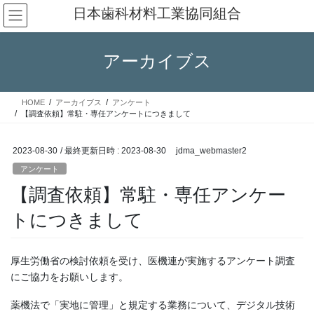
コ
ナ
日本歯科材料工業協同組合
ン
ビ
テ
ゲ
ン
ー
アーカイブス
ツ
シ
へ
ョ
ス
ン
HOME
アーカイブス
アンケート
キ
に
【調査依頼】常駐・専任アンケートにつきまして
ッ
移
プ
動
2023-08-30
/ 最終更新日時 :
2023-08-30
jdma_webmaster2
アンケート
【調査依頼】常駐・専任アンケー
トにつきまして
厚生労働省の検討依頼を受け、医機連が実施するアンケート調査
にご協力をお願いします。
薬機法で「実地に管理」と規定する業務について、デジタル技術