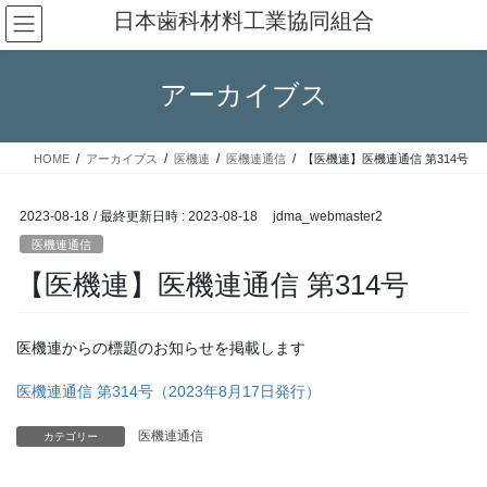
コ
ナ
日本歯科材料工業協同組合
ン
ビ
テ
ゲ
ン
ー
アーカイブス
ツ
シ
へ
ョ
ス
ン
HOME
アーカイブス
医機連
医機連通信
【医機連】医機連通信 第314号
キ
に
ッ
移
プ
動
2023-08-18
/ 最終更新日時 :
2023-08-18
jdma_webmaster2
医機連通信
【医機連】医機連通信 第314号
医機連からの標題のお知らせを掲載します
医機連通信 第314号（2023年8月17日発行）
医機連通信
カテゴリー