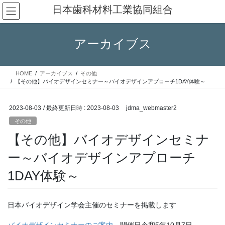
コ
ナ
日本歯科材料工業協同組合
ン
ビ
テ
ゲ
ン
ー
アーカイブス
ツ
シ
へ
ョ
ス
ン
HOME
アーカイブス
その他
キ
に
【その他】バイオデザインセミナー～バイオデザインアプローチ1DAY体験～
ッ
移
プ
動
2023-08-03
/ 最終更新日時 :
2023-08-03
jdma_webmaster2
その他
【その他】バイオデザインセミナ
ー～バイオデザインアプローチ
1DAY体験～
日本バイオデザイン学会主催のセミナーを掲載します