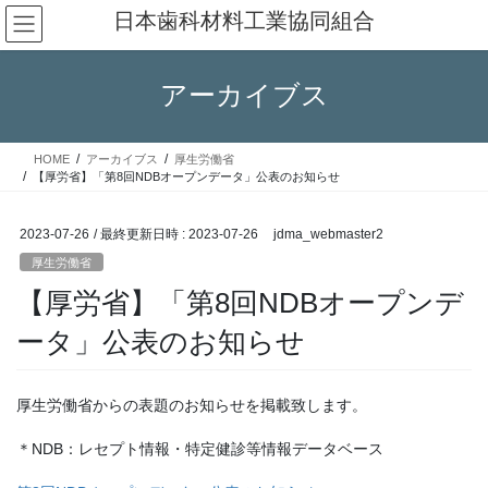
コ
ナ
日本歯科材料工業協同組合
ン
ビ
テ
ゲ
ン
ー
アーカイブス
ツ
シ
へ
ョ
ス
ン
HOME
アーカイブス
厚生労働省
キ
に
【厚労省】「第8回NDBオープンデータ」公表のお知らせ
ッ
移
プ
動
2023-07-26
/ 最終更新日時 :
2023-07-26
jdma_webmaster2
厚生労働省
【厚労省】「第8回NDBオープンデ
ータ」公表のお知らせ
厚生労働省からの表題のお知らせを掲載致します。
＊NDB：レセプト情報・特定健診等情報データベース