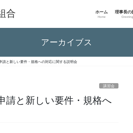
組合
ホーム
理事長の
Home
Greetin
アーカイブス
申請と新しい要件・規格への対応に関する説明会
講習会
申請と新しい要件・規格へ