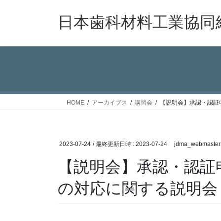
コ
ナ
ン
ビ
日本歯科材料工業協同
テ
ゲ
ン
ー
ツ
シ
へ
ョ
ス
ン
キ
に
ッ
移
HOME
アーカイブス
講習会
【説明会】承認・認証
プ
動
2023-07-24
/ 最終更新日時 :
2023-07-24
jdma_webmaster
【説明会】承認・認証
の対応に関する説明会