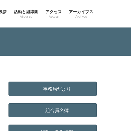
挨拶
活動と組織図
アクセス
アーカイブス
g
About us
Access
Archives
事務局だより
組合員名簿