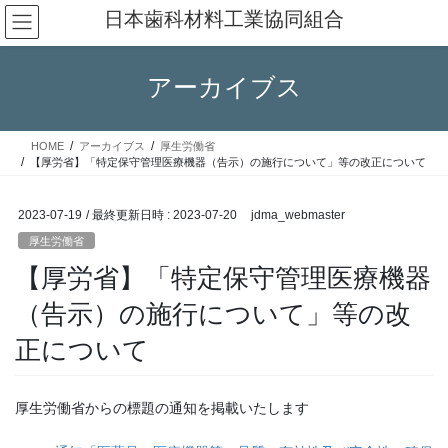
コ
ナ
日本歯科材料工業協同組合
ン
ビ
テ
ゲ
ン
ー
アーカイブス
ツ
シ
へ
ョ
ス
ン
HOME
アーカイブス
厚生労働省
キ
に
【厚労省】「特定保守管理医療機器（告示）の施行について」等の改正について
ッ
移
プ
動
2023-07-19
/ 最終更新日時 :
2023-07-20
jdma_webmaster
厚生労働省
【厚労省】「特定保守管理医療機器
（告示）の施行について」等の改
正について
厚生労働省からの標題の通知を掲載いたします