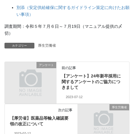
別添（安定供給確保に関するガイドライン策定に向けたお願
い事項）
調査期間：令和５年７月６日～７月19日（マニュアル提供の〆
切）
厚生労働省
カテゴリー
アンケート
前の記事
【アンケート】24年新卒採用に
関するアンケートのご協力につ
きまして
2023-07-12
厚生労働省
次の記事
【厚労省】医薬品等輸入確認要
領の改正について
2023-07-12