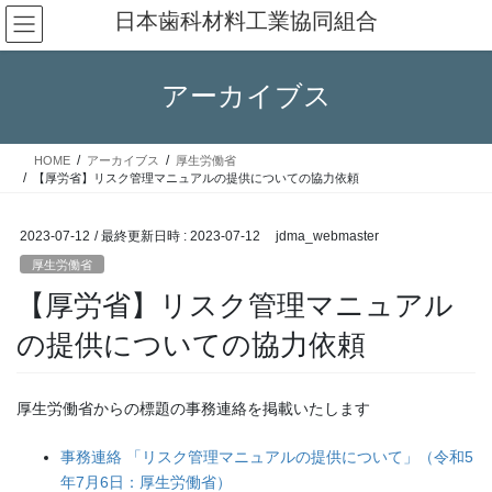
コ
ナ
日本歯科材料工業協同組合
ン
ビ
テ
ゲ
ン
ー
アーカイブス
ツ
シ
へ
ョ
ス
ン
HOME
アーカイブス
厚生労働省
キ
に
【厚労省】リスク管理マニュアルの提供についての協力依頼
ッ
移
プ
動
2023-07-12
/ 最終更新日時 :
2023-07-12
jdma_webmaster
厚生労働省
【厚労省】リスク管理マニュアル
の提供についての協力依頼
厚生労働省からの標題の事務連絡を掲載いたします
事務連絡 「リスク管理マニュアルの提供について」（令和5
年7月6日：厚生労働省）