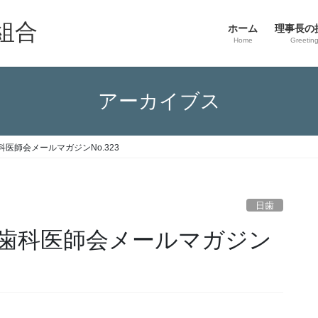
組合
ホーム
理事長の
Home
Greetin
アーカイブス
医師会メールマガジンNo.323
日歯
歯科医師会メールマガジン