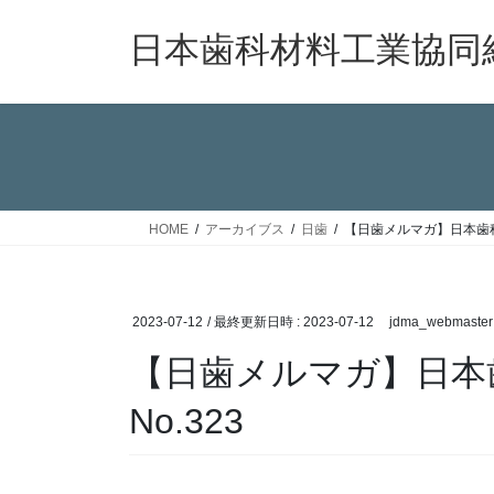
コ
ナ
ン
ビ
日本歯科材料工業協同
テ
ゲ
ン
ー
ツ
シ
へ
ョ
ス
ン
キ
に
ッ
移
HOME
アーカイブス
日歯
【日歯メルマガ】日本歯科
プ
動
2023-07-12
/ 最終更新日時 :
2023-07-12
jdma_webmaster
【日歯メルマガ】日本
No.323