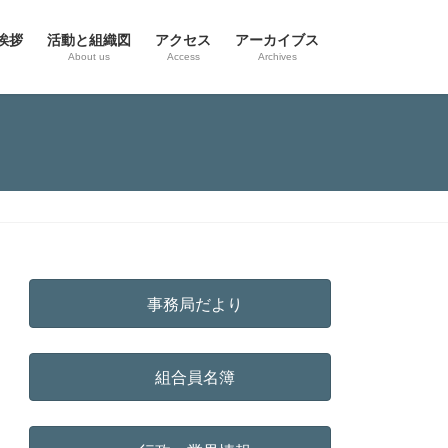
挨拶
活動と組織図
アクセス
アーカイブス
g
About us
Access
Archives
事務局だより
組合員名簿