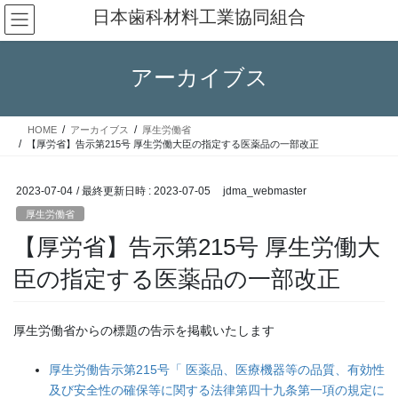
コ
ナ
日本歯科材料工業協同組合
ン
ビ
テ
ゲ
ン
ー
アーカイブス
ツ
シ
へ
ョ
ス
ン
HOME
アーカイブス
厚生労働省
キ
に
【厚労省】告示第215号 厚生労働大臣の指定する医薬品の一部改正
ッ
移
プ
動
2023-07-04
/ 最終更新日時 :
2023-07-05
jdma_webmaster
厚生労働省
【厚労省】告示第215号 厚生労働大
臣の指定する医薬品の一部改正
厚生労働省からの標題の告示を掲載いたします
厚生労働告示第215号「 医薬品、医療機器等の品質、有効性
及び安全性の確保等に関する法律第四十九条第一項の規定に