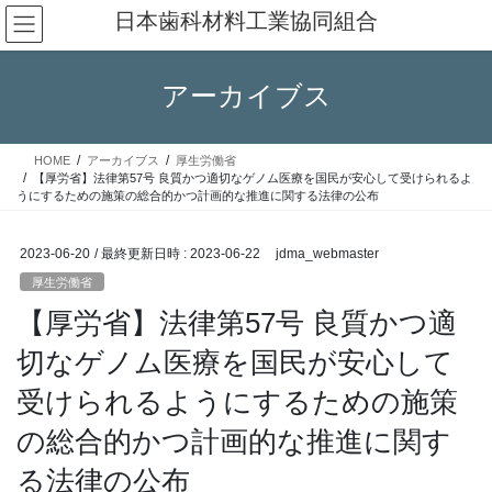
コ
ナ
日本歯科材料工業協同組合
ン
ビ
テ
ゲ
ン
ー
アーカイブス
ツ
シ
へ
ョ
ス
ン
HOME
アーカイブス
厚生労働省
キ
に
【厚労省】法律第57号 良質かつ適切なゲノム医療を国民が安心して受けられるよ
ッ
移
うにするための施策の総合的かつ計画的な推進に関する法律の公布
プ
動
2023-06-20
/ 最終更新日時 :
2023-06-22
jdma_webmaster
厚生労働省
【厚労省】法律第57号 良質かつ適
切なゲノム医療を国民が安心して
受けられるようにするための施策
の総合的かつ計画的な推進に関す
る法律の公布