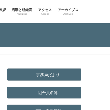
挨拶
活動と組織図
アクセス
アーカイブス
g
About us
Access
Archives
事務局だより
組合員名簿