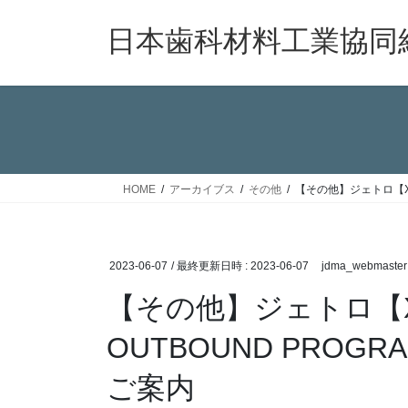
コ
ナ
ン
ビ
日本歯科材料工業協同
テ
ゲ
ン
ー
ツ
シ
へ
ョ
ス
ン
キ
に
ッ
移
HOME
アーカイブス
その他
【その他】ジェトロ【X-H
プ
動
2023-06-07
/ 最終更新日時 :
2023-06-07
jdma_webmaster
【その他】ジェトロ【X-
OUTBOUND PROG
ご案内