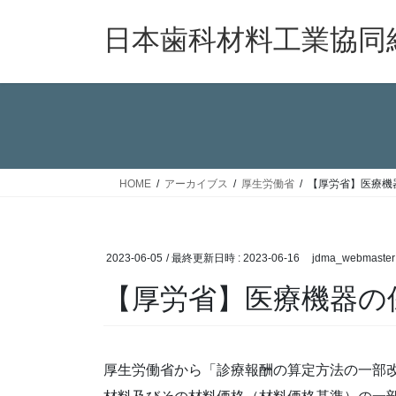
コ
ナ
ン
ビ
日本歯科材料工業協同
テ
ゲ
ン
ー
ツ
シ
へ
ョ
ス
ン
キ
に
ッ
移
HOME
アーカイブス
厚生労働省
【厚労省】医療機
プ
動
2023-06-05
/ 最終更新日時 :
2023-06-16
jdma_webmaster
【厚労省】医療機器の
厚生労働省から「診療報酬の算定方法の一部