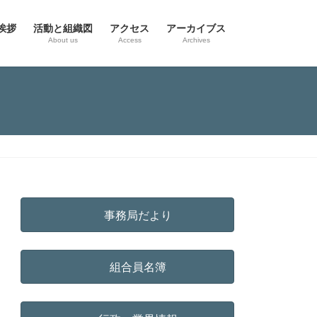
挨拶
活動と組織図
アクセス
アーカイブス
g
About us
Access
Archives
事務局だより
組合員名簿