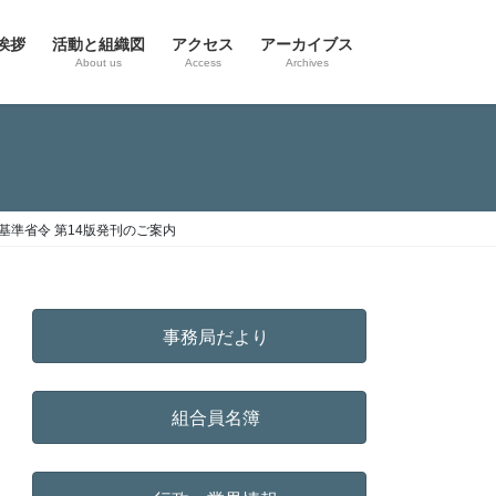
挨拶
活動と組織図
アクセス
アーカイブス
g
About us
Access
Archives
準省令 第14版発刊のご案内
事務局だより
組合員名簿