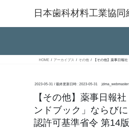
コ
ナ
ン
ビ
日本歯科材料工業協同
テ
ゲ
ン
ー
ツ
シ
へ
ョ
ス
ン
キ
に
ッ
移
HOME
アーカイブス
その他
【その他】薬事日報社
プ
動
2023-05-31
/ 最終更新日時 :
2023-05-31
jdma_webmaster
【その他】薬事日報社
ンドブック」ならびに
認許可基準省令 第14