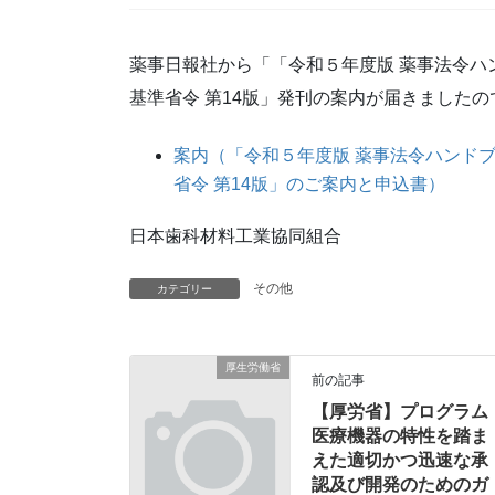
薬事日報社から「「令和５年度版 薬事法令ハ
基準省令 第14版」発刊の案内が届きました
案内（「令和５年度版 薬事法令ハンド
省令 第14版」のご案内と申込書）
日本歯科材料工業協同組合
その他
カテゴリー
厚生労働省
前の記事
【厚労省】プログラム
医療機器の特性を踏ま
えた適切かつ迅速な承
認及び開発のためのガ