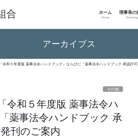
組合
ホーム
理事長の
Home
Greetin
アーカイブス
「令和５年度版 薬事法令ハンドブック」ならびに「薬事法令ハンドブック 承認許可基
その他
「令和５年度版 薬事法令ハ
「薬事法令ハンドブック 承
版発刊のご案内