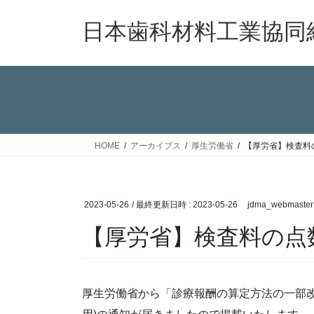
コ
ナ
ン
ビ
日本歯科材料工業協同
テ
ゲ
ン
ー
ツ
シ
へ
ョ
ス
ン
キ
に
ッ
移
HOME
アーカイブス
厚生労働省
【厚労省】検査料
プ
動
2023-05-26
/ 最終更新日時 :
2023-05-26
jdma_webmaster
【厚労省】検査料の点
厚生労働省から「診療報酬の算定方法の一部改