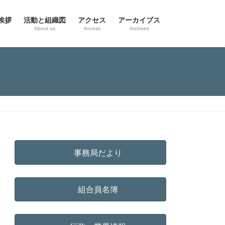
挨拶
活動と組織図
アクセス
アーカイブス
g
About us
Access
Archives
事務局だより
組合員名簿