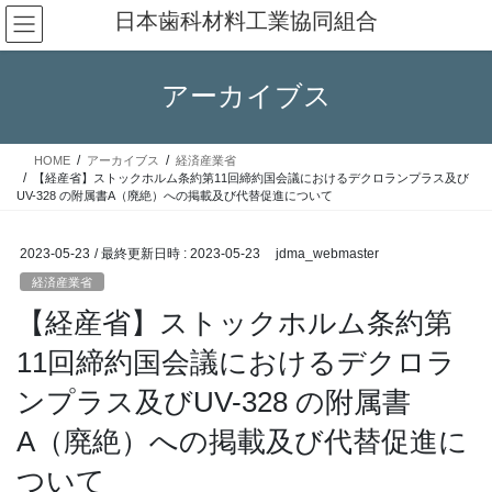
コ
ナ
日本歯科材料工業協同組合
ン
ビ
テ
ゲ
ン
ー
アーカイブス
ツ
シ
へ
ョ
ス
ン
HOME
アーカイブス
経済産業省
キ
に
【経産省】ストックホルム条約第11回締約国会議におけるデクロランプラス及び
ッ
移
UV-328 の附属書A（廃絶）への掲載及び代替促進について
プ
動
2023-05-23
/ 最終更新日時 :
2023-05-23
jdma_webmaster
経済産業省
【経産省】ストックホルム条約第
11回締約国会議におけるデクロラ
ンプラス及びUV-328 の附属書
A（廃絶）への掲載及び代替促進に
ついて